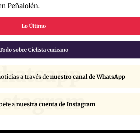
en Peñalolén.
Lo Último
Todo sobre Ciclista curicano
hatsapp
oticias a través de
nuestro canal de WhatsApp
nstagram
bete a
nuestra cuenta de Instagram