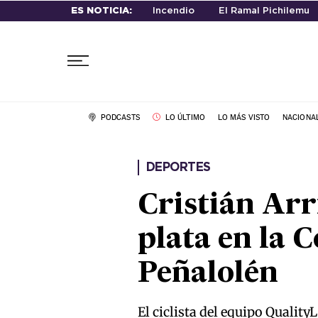
ES NOTICIA:
Incendio
El Ramal Pichilemu
PODCASTS
LO ÚLTIMO
LO MÁS VISTO
NACIONA
DEPORTES
Cristián Arr
plata en la 
Peñalolén
El ciclista del equipo Qualit