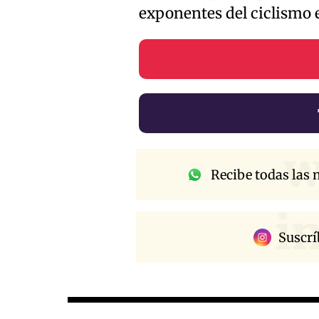
exponentes del ciclismo 
w
Recibe todas las n
i
Suscrí