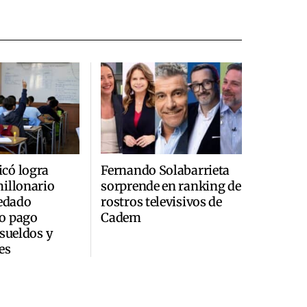
có logra
Fernando Solabarrieta
illonario
sorprende en ranking de
redado
rostros televisivos de
o pago
Cadem
 sueldos y
es