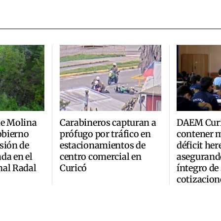
de Molina
Carabineros capturan a
DAEM Curi
Gobierno
prófugo por tráfico en
contener m
sión de
estacionamientos de
déficit he
da en el
centro comercial en
asegurand
nal Radal
Curicó
íntegro de
cotizacion