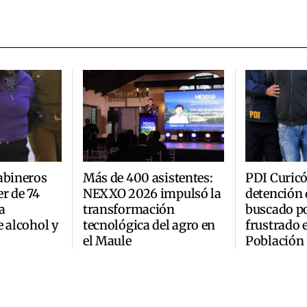
abineros
Más de 400 asistentes:
PDI Curic
r de 74
NEXXO 2026 impulsó la
detención 
a
transformación
buscado p
e alcohol y
tecnológica del agro en
frustrado 
el Maule
Población 