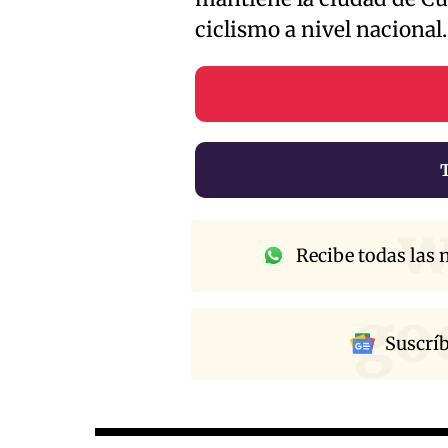
ciclismo a nivel nacional.
w
Recibe todas las n
go
Suscrí