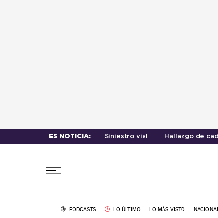
ES NOTICIA:
Siniestro vial
Hallazgo de cad
PODCASTS
LO ÚLTIMO
LO MÁS VISTO
NACIONA