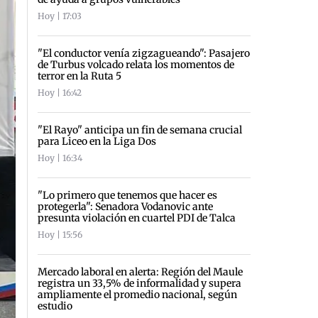
Hoy | 17:03
"El conductor venía zigzagueando": Pasajero
de Turbus volcado relata los momentos de
terror en la Ruta 5
Hoy | 16:42
"El Rayo" anticipa un fin de semana crucial
para Liceo en la Liga Dos
Hoy | 16:34
"Lo primero que tenemos que hacer es
protegerla": Senadora Vodanovic ante
presunta violación en cuartel PDI de Talca
Hoy | 15:56
Mercado laboral en alerta: Región del Maule
registra un 33,5% de informalidad y supera
ampliamente el promedio nacional, según
estudio