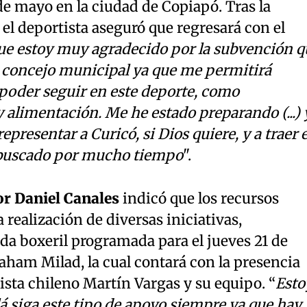
de mayo en la ciudad de Copiapó. Tras la
 el deportista aseguró que regresará con el
ue estoy muy agradecido por la subvención q
l concejo municipal ya que me permitirá
 poder seguir en este deporte, como
alimentación. Me he estado preparando (...) 
epresentar a Curicó, si Dios quiere, y a traer e
e buscado por mucho tiempo
".
or Daniel Canales
indicó que los recursos
 realización de diversas iniciativas,
da boxeril programada para el jueves 21 de
ham Milad, la cual contará con la presencia
lista chileno Martín Vargas y su equipo. “
Esto
lá siga este tipo de apoyo siempre ya que hay