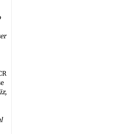
o
er
OCR
se
iz,
l