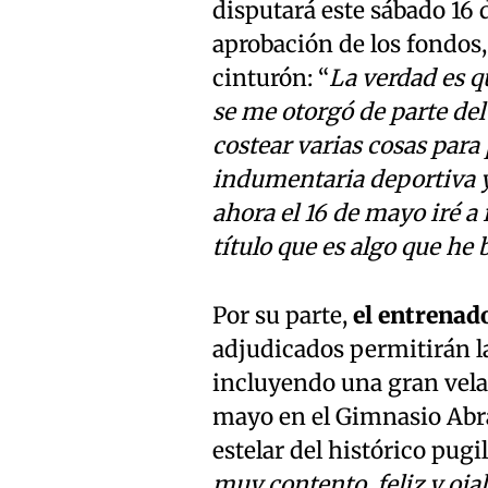
disputará este sábado 16 
aprobación de los fondos,
cinturón: “
La verdad es q
se me otorgó de parte de
costear varias cosas para
indumentaria deportiva y 
ahora el 16 de mayo iré a r
título que es algo que h
Por su parte,
el entrenad
adjudicados permitirán la
incluyendo una gran vela
mayo en el Gimnasio Abra
estelar del histórico pugi
muy contento, feliz y oja