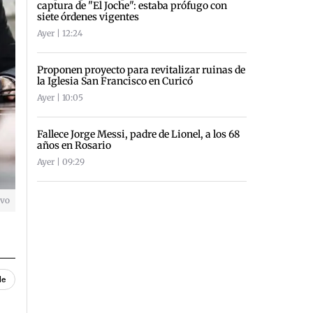
captura de "El Joche": estaba prófugo con
siete órdenes vigentes
Ayer | 12:24
Proponen proyecto para revitalizar ruinas de
la Iglesia San Francisco en Curicó
Ayer | 10:05
Fallece Jorge Messi, padre de Lionel, a los 68
años en Rosario
Ayer | 09:29
ivo
le