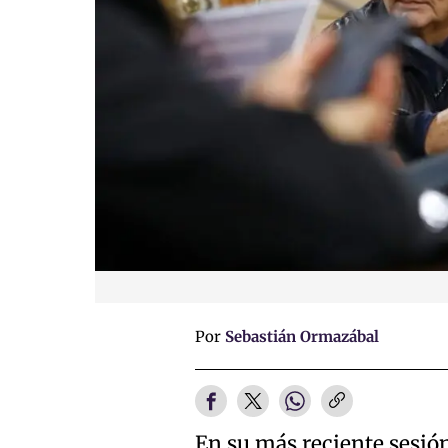
Por
Sebastián Ormazábal
En su más reciente sesió