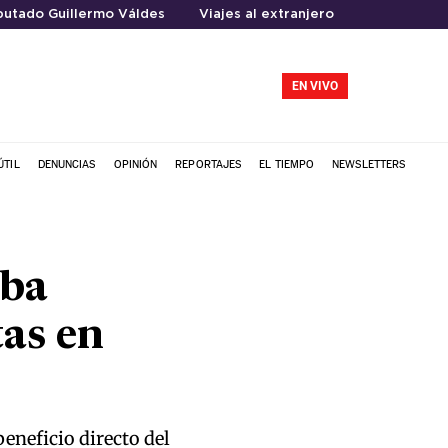
putado Guillermo Váldes
Viajes al extranjero
EN VIVO
ÚTIL
DENUNCIAS
OPINIÓN
REPORTAJES
EL TIEMPO
NEWSLETTERS
eba
tas en
eneficio directo del