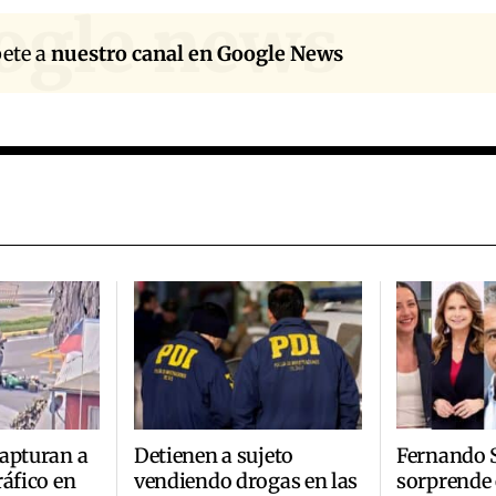
ogle news
bete a
nuestro canal en Google News
apturan a
Detienen a sujeto
Fernando S
ráfico en
vendiendo drogas en las
sorprende 