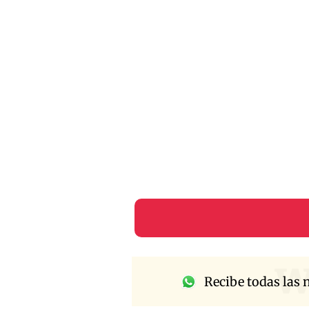
w
Recibe todas las n