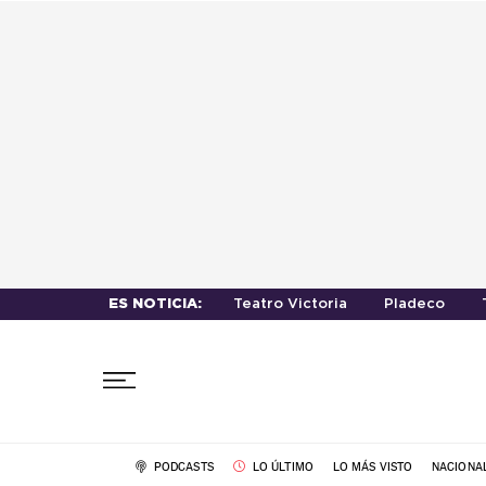
ES NOTICIA:
Teatro Victoria
Pladeco
PODCASTS
LO ÚLTIMO
LO MÁS VISTO
NACIONA