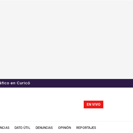
áfico en Curicó
EN VIVO
NCIAS
DATO ÚTIL
DENUNCIAS
OPINIÓN
REPORTAJES