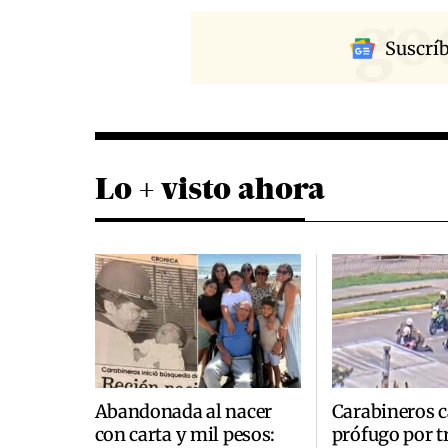
go
Suscrí
Lo + visto ahora
Abandonada al nacer
Carabineros c
con carta y mil pesos:
prófugo por t