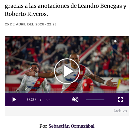
gracias a las anotaciones de Leandro Benegas y
Roberto Riveros.
25 DE ABRIL DEL 2026 · 22:23
Play
Video
Loaded
:
0%
Current
0:00
/
Duration
-:-
Play
Unmute
Fullscreen
Archivo
Time
Por
Sebastián Ormazábal