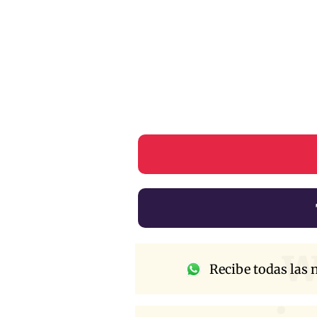
w
Recibe todas las n