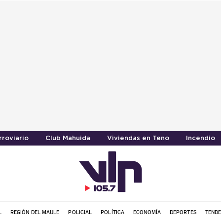
rroviario
Club Mahuida
Viviendas en Teno
Incendio
L
REGIÓN DEL MAULE
POLICIAL
POLÍTICA
ECONOMÍA
DEPORTES
TENDE