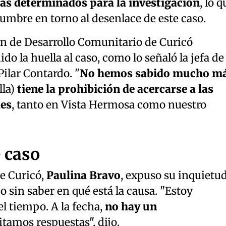
as determinados para la investigación
, lo q
umbre en torno al desenlace de este caso.
ón de Desarrollo Comunitario de Curicó
do la huella al caso, como lo señaló la jefa de 
ilar Contardo. "
No hemos sabido mucho m
lla)
tiene la prohibición de acercarse a las
es
, tanto en Vista Hermosa como nuestro
 caso
e Curicó,
Paulina Bravo
, expuso su inquietu
o sin saber en qué está la causa. "Estoy
l tiempo. A la fecha,
no hay un
itamos respuestas", dijo.