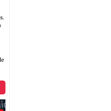
s.
n
de