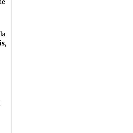
ue
la
ás
,
d