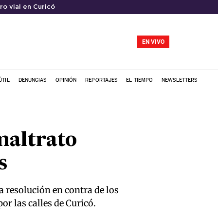
ro vial en Curicó
EN VIVO
ÚTIL
DENUNCIAS
OPINIÓN
REPORTAJES
EL TIEMPO
NEWSLETTERS
maltrato
s
 resolución en contra de los
or las calles de Curicó.