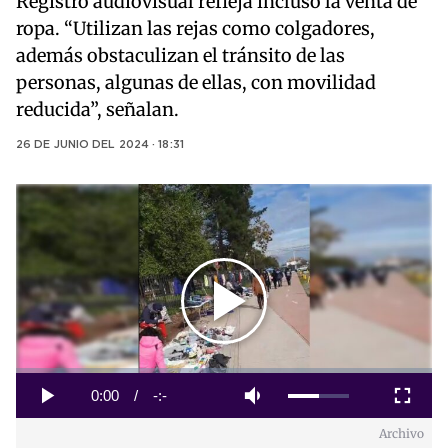
Registro audiovisual refleja incluso la venta de
ropa. “Utilizan las rejas como colgadores,
además obstaculizan el tránsito de las
personas, algunas de ellas, con movilidad
reducida”, señalan.
26 DE JUNIO DEL 2024 · 18:31
Play
Video
Loaded
:
0%
Current
0:00
/
Duration
-:-
Play
Mute
Fullscreen
Archivo
Time